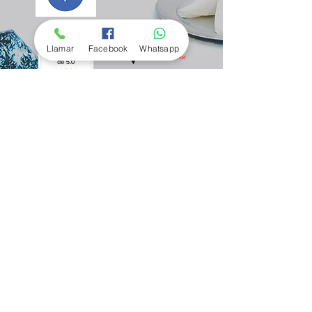
Llamar
Facebook
Whatsapp
En
Ponte en contacto
Telefonos:
212-6660
(Oficina)
|
6621-90-0509
(Celular)
Correo:
casadelcarmeneventos@gmail.com